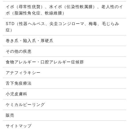
イボ（尋常性疣贅）、水イボ（伝染性軟属腫）、老人性のイ
ボ（脂漏性角化症、軟線維腫）
STD（性器ヘルペス、尖圭コンジローマ、梅毒、毛じらみ
症）
巻き爪・陥入爪・厚硬爪
その他の疾患
食物アレルギー・口腔アレルギー症候群
アナフィラキシー
舌下免疫療法
小児皮膚科
ケミカルピーリング
販売
サイトマップ