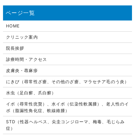
HOME
クリニック案内
院長挨拶
診療時間・アクセス
皮膚炎・蕁麻疹
にきび（尋常性ざ瘡、その他のざ瘡、マラセチア毛のう炎）
水虫（足白癬、爪白癬）
イボ（尋常性疣贅）、水イボ（伝染性軟属腫）、老人性のイ
ボ（脂漏性角化症、軟線維腫）
STD（性器ヘルペス、尖圭コンジローマ、梅毒、毛じらみ
症）